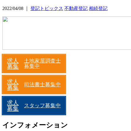
2022/04/08 ｜
登記トピックス
不動産登記
相続登記
求人
土地家屋調査士
募集
募集中
求人
司法書士募集中
募集
求人
スタッフ募集中
募集
インフォメーション