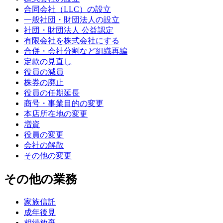
合同会社（LLC）の設立
一般社団・財団法人の設立
社団・財団法人 公益認定
有限会社を株式会社にする
合併・会社分割など組織再編
定款の見直し
役員の減員
株券の廃止
役員の任期延長
商号・事業目的の変更
本店所在地の変更
増資
役員の変更
会社の解散
その他の変更
その他の業務
家族信託
成年後見
相続放棄