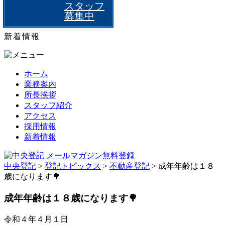
スタッフ
募集中
新着情報
ホーム
業務案内
所長挨拶
スタッフ紹介
アクセス
採用情報
新着情報
中央登記
>
登記トピックス
>
不動産登記
>
成年年齢は１８
歳になります🌳
成年年齢は１８歳になります🌳
令和４年４月１日