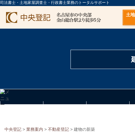
司法書士・土地家屋調査士・行政書士業務のトータルサポート
土地
中央登記
>
業務案内
>
不動産登記
>
建物の新築