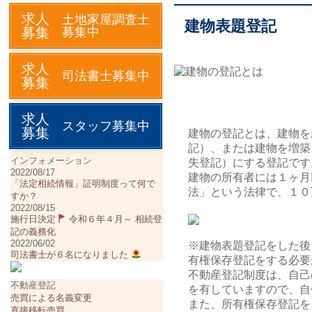
求人
土地家屋調査士
建物表題登記
募集
募集中
求人
司法書士募集中
募集
求人
スタッフ募集中
募集
建物の登記とは、建物を
記）、または建物を増築
インフォメーション
失登記）にする登記です
2022/08/17
建物の所有者には１ヶ月
「法定相続情報」証明制度って何で
法」という法律で、１０
すか？
2022/08/15
施行日決定
令和６年４月～ 相続登
記の義務化
2022/06/02
※建物表題登記をした後
司法書士が６名になりました
有権保存登記をする必要
不動産登記制度は、自己
不動産登記
を有していますので、自
売買による名義変更
また、所有権保存登記を
直接移転売買