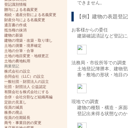
できません。
登記識別情報
贈与による名義変更
相続・遺産分割による名義変更
【例】建物の表題登記
財産分与による名義変更
遺言書の作成
お客様からの委任
抵当権の抹消
建物の新築
建築確認済証など登記に
建物の増築・改築・取り壊し
土地の測量・境界確定
土地の分筆・合筆
土地の地目変更・地積更正
土地の農地転用
法務局・市役所等での調査
商業登記
土地登記簿謄本、建物登
株式会社の設立
番・敷地の形状・地目の
合同会社（LLC）の設立
一般社団・財団法人の設立
社団・財団法人 公益認定
有限会社を株式会社にする
合併・会社分割など組織再編
現地での調査
定款の見直し
役員の減員
建物の種類・構造・床面
株券の廃止
登記出来得る状態なのか
役員の任期延長
商号・事業目的の変更
本店所在地の変更