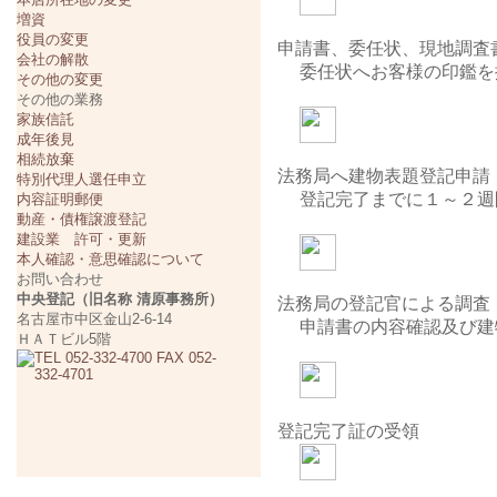
増資
役員の変更
申請書、委任状、現地調査
会社の解散
委任状へお客様の印鑑を
その他の変更
その他の業務
家族信託
成年後見
相続放棄
法務局へ建物表題登記申請
特別代理人選任申立
登記完了までに１～２週
内容証明郵便
動産・債権譲渡登記
建設業 許可・更新
本人確認・意思確認について
お問い合わせ
中央登記（旧名称 清原事務所）
法務局の登記官による調査
名古屋市中区金山2-6-14
申請書の内容確認及び建
ＨＡＴビル5階
登記完了証の受領